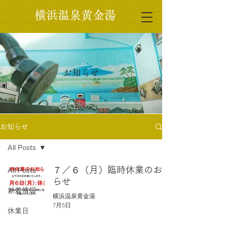
​横浜温泉黄金湯
お知らせ
お知らせ
All Posts
７／６（月）臨時休業のお知
All Posts
らせ
新着情報
横浜温泉黄金湯
7月5日
休業日